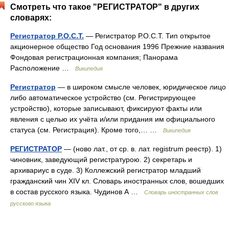
Смотреть что такое "РЕГИСТРАТОР" в других
словарях:
Регистратор Р.О.С.Т.
— Регистратор Р.О.С.Т. Тип открытое
акционерное общество Год основания 1996 Прежние названия
Фондовая регистрационная компания; Панорама
Расположение …
Википедия
Регистратор
— в широком смысле человек, юридическое лицо
либо автоматическое устройство (см. Регистрирующее
устройство), которые записывают, фиксируют факты или
явления с целью их учёта и/или придания им официального
статуса (см. Регистрация). Кроме того,… …
Википедия
РЕГИСТРАТОР
— (ново лат., от ср. в. лат. registrum реестр). 1)
чиновник, заведующий регистратурою. 2) секретарь и
архивариус в суде. 3) Коллежский регистратор младший
гражданский чин XIV кл. Словарь иностранных слов, вошедших
в состав русского языка. Чудинов А …
Словарь иностранных слов
русского языка